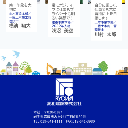
第一印象を大
常にポジティ
自分に厳しく、
切に
ブに仕事もプ
仕事でも常に
土木事業本部／
ライベートも明
貪欲に上を目
一級土木施工管
るい笑顔で！
指します
理技士
建築事業本部／
土木事業本部／
横濱 翔大
2022年入社
一級土木施工管
理技士
浅沼 美空
川村 太郎
本社 〒020-0187
岩手県盛岡市みたけ1丁目6番30号
TEL.019-641-1111 FAX.019-641-3980