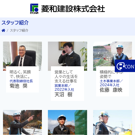
スタッフ紹介
/
スタッフ紹介
CON
明るく、笑顔
営業として
積極的に学ぶ
で、快活に。
人々の生活を
姿勢で
代表取締役社長
支える仕事を
土木事業本部／
2024年入社
菊池 奨
営業本部／
佐藤 康映
2022年入社
天沼 樹