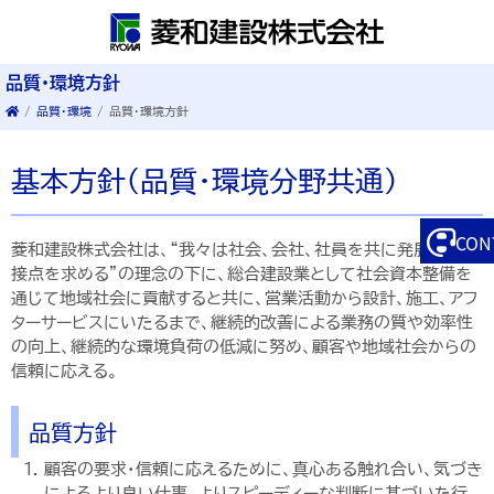
品質・環境方針
/
品質・環境
/
品質・環境方針
基本方針（品質・環境分野共通）
CON
菱和建設株式会社は、“我々は社会、会社、社員を共に発展させる
接点を求める”の理念の下に、総合建設業として社会資本整備を
通じて地域社会に貢献すると共に、営業活動から設計、施工、アフ
ターサービスにいたるまで、継続的改善による業務の質や効率性
の向上、継続的な環境負荷の低減に努め、顧客や地域社会からの
信頼に応える。
品質方針
顧客の要求・信頼に応えるために、真心ある触れ合い、気づき
によるより良い仕事、よりスピーディーな判断に基づいた行