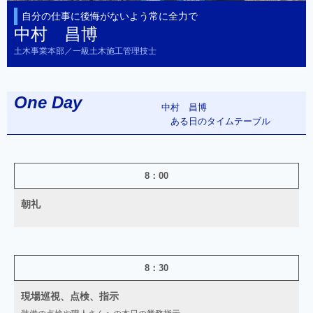
自分の仕事に後悔がないよう常に全力で
中村 昌博
土木事業本部／一級土木施工管理技士
One Day
中村 昌博
ある日のタイムテーブル
8：00
朝礼
8：30
現場巡視、点検、指示