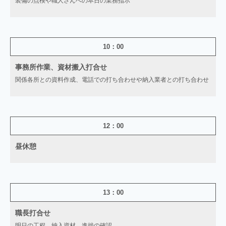
装備の点検や職人さんへの本日の業務指示
10：00
事務所作業、資材搬入打合せ
関係各所との資料作成、電話での打ち合わせや納入業者との打ち合わせ
12：00
昼休憩
13：00
職長打合せ
明日の工程、納入資材、進捗の確認