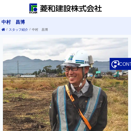
中村 昌博
/
/
スタッフ紹介
中村 昌博
CON