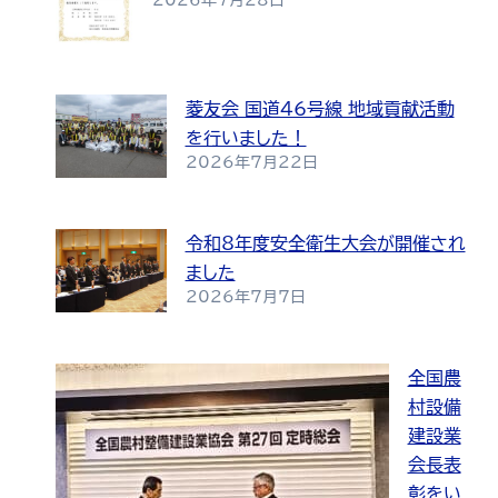
菱友会 国道46号線 地域貢献活動
を行いました！
2026年7月22日
令和8年度安全衛生大会が開催され
ました
2026年7月7日
全国農
村設備
建設業
会長表
彰をい