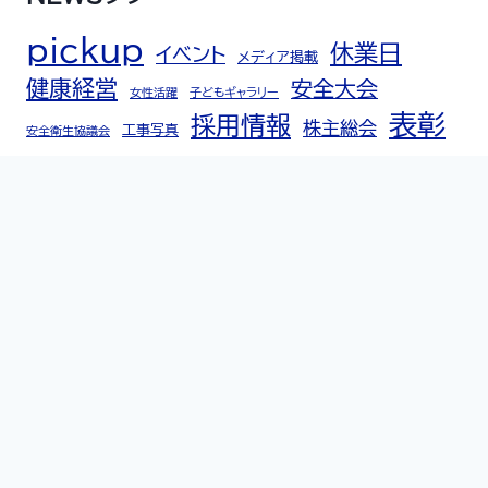
pickup
休業日
イベント
メディア掲載
健康経営
安全大会
女性活躍
子どもギャラリー
表彰
採用情報
株主総会
工事写真
安全衛生協議会
本社 〒020-0187
岩手県盛岡市みたけ1丁目6番30号