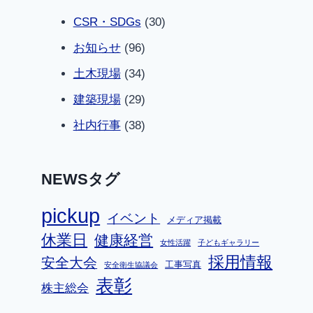
CSR・SDGs
(30)
お知らせ
(96)
土木現場
(34)
建築現場
(29)
社内行事
(38)
NEWSタグ
pickup
イベント
メディア掲載
休業日
健康経営
女性活躍
子どもギャラリー
採用情報
安全大会
工事写真
安全衛生協議会
表彰
株主総会