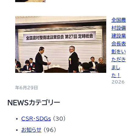
全国農
村設備
建設業
会長表
彰をい
ただき
まし
た！
2026
年6月29日
NEWSカテゴリー
CSR・SDGs
(30)
お知らせ
(96)