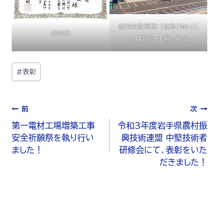
表彰対象現場：（仮称）青山三
表彰状
丁目アパート新5号館
#
表彰
前
次
第一電材工場増築工事
令和3年度岩手県農村振
安全祈願祭を執り行い
興技術連盟 中堅技術者
ました！
研修会にて、表彰をいた
だきました！