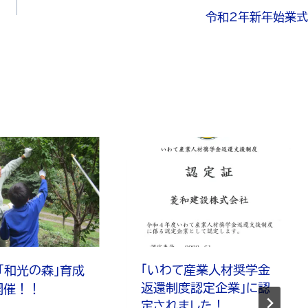
令和2年新年始業式
「いわて産業人材奨学金
年「和光の森」育成
返還制度認定企業」に認
開催！！
定されました！