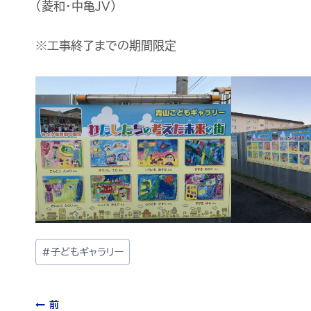
（菱和・中亀JV)
※工事終了までの期間限定
#
子どもギャラリー
前