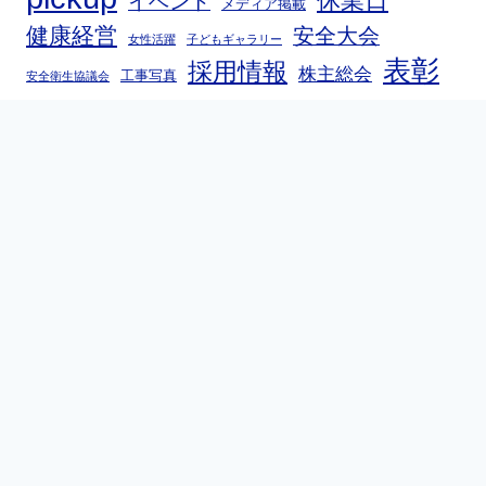
休業日
イベント
メディア掲載
健康経営
安全大会
女性活躍
子どもギャラリー
表彰
採用情報
株主総会
工事写真
安全衛生協議会
本社 〒020-0187
岩手県盛岡市みたけ1丁目6番30号
TEL.019-641-1111 FAX.019-641-3980