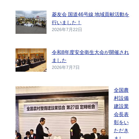
菱友会 国道46号線 地域貢献活動を
行いました！
2026年7月22日
令和8年度安全衛生大会が開催され
ました
2026年7月7日
全国農
村設備
建設業
会長表
彰をい
ただき
まし