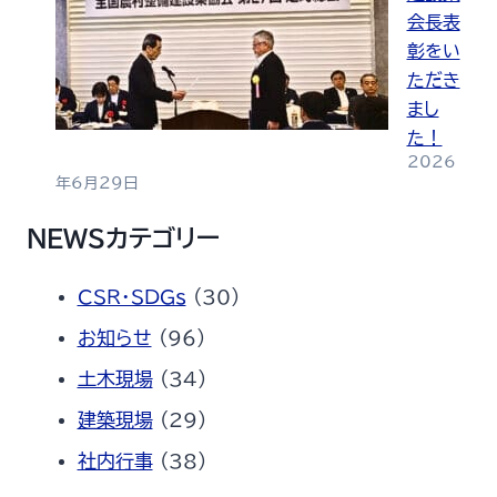
会長表
彰をい
ただき
まし
た！
2026
年6月29日
NEWSカテゴリー
CSR・SDGs
(30)
お知らせ
(96)
土木現場
(34)
建築現場
(29)
社内行事
(38)