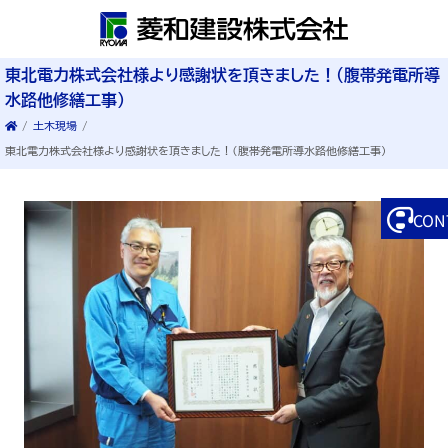
東北電力株式会社様より感謝状を頂きました！（腹帯発電所導
水路他修繕工事）
/
土木現場
/
東北電力株式会社様より感謝状を頂きました！（腹帯発電所導水路他修繕工事）
CON