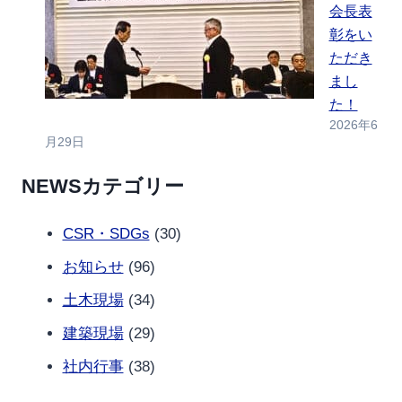
会長表
彰をい
ただき
まし
た！
2026年6
月29日
NEWSカテゴリー
CSR・SDGs
(30)
お知らせ
(96)
土木現場
(34)
建築現場
(29)
社内行事
(38)