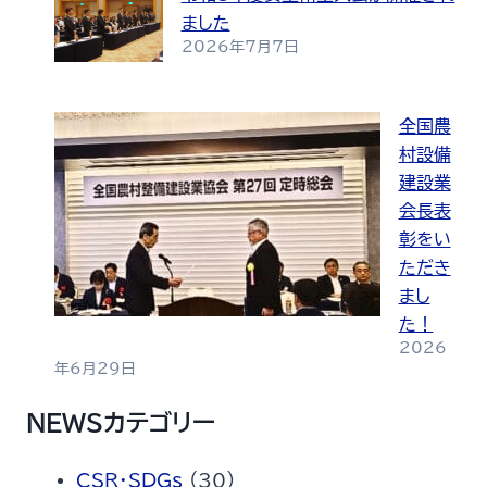
ました
2026年7月7日
全国農
村設備
建設業
会長表
彰をい
ただき
まし
た！
2026
年6月29日
NEWSカテゴリー
CSR・SDGs
(30)