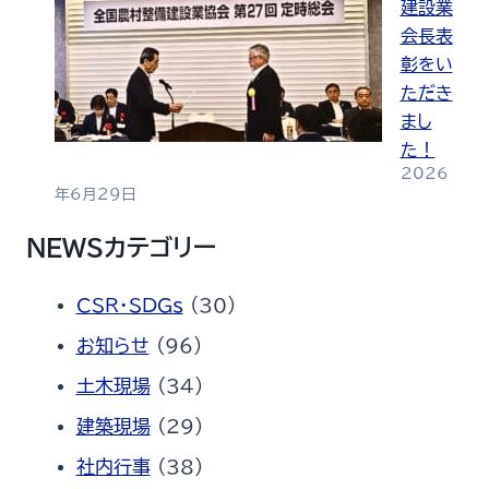
建設業
会長表
彰をい
ただき
まし
た！
2026
年6月29日
NEWSカテゴリー
CSR・SDGs
(30)
お知らせ
(96)
土木現場
(34)
建築現場
(29)
社内行事
(38)